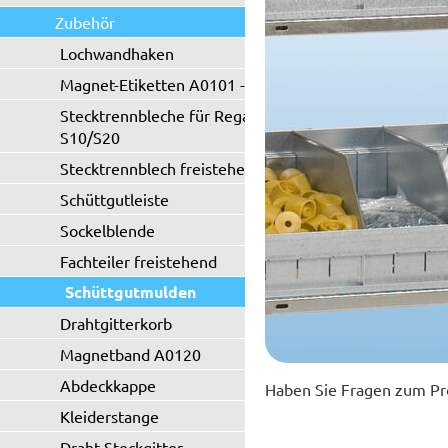
Zubehör
Lochwandhaken
Magnet-Etiketten A0101 - A0102
Stecktrennbleche für Regaltyp
S10/S20
Stecktrennblech freistehend
Schüttgutleiste
Sockelblende
Fachteiler freistehend
Schüttgutmulden
Drahtgitterkorb
Magnetband A0120
Abdeckkappe
Haben Sie Fragen zum Pr
Kleiderstange
Draht-Steckgitter