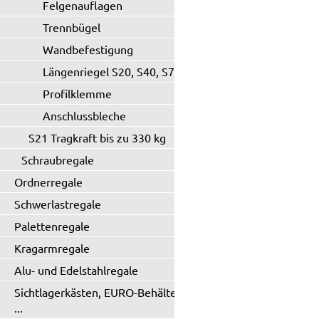
Felgenauflagen
Trennbügel
Wandbefestigung
Längenriegel S20, S40, S71
Profilklemme
Anschlussbleche
S21 Tragkraft bis zu 330 kg
Schraubregale
Ordnerregale
Schwerlastregale
Palettenregale
Kragarmregale
Alu- und Edelstahlregale
Sichtlagerkästen, EURO-Behälter
...