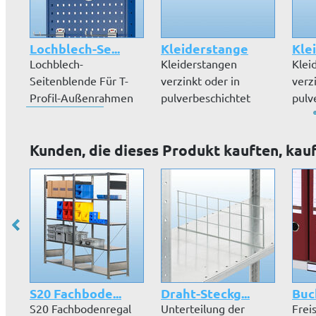
Lochblech-Se...
Kleiderstange
Kle
Lochblech-
Kleiderstangen
Klei
Seitenblende Für T-
verzinkt oder in
verz
Profil-Außenrahmen
pulverbeschichtet
pulv
Bündiger Abschluss...
lichtgrau RAL 7035.
lich
Kunden, die dieses Produkt kauften, kau
S20 Fachbode...
Draht-Steckg...
Buc
S20 Fachbodenregal
Unterteilung der
Frei