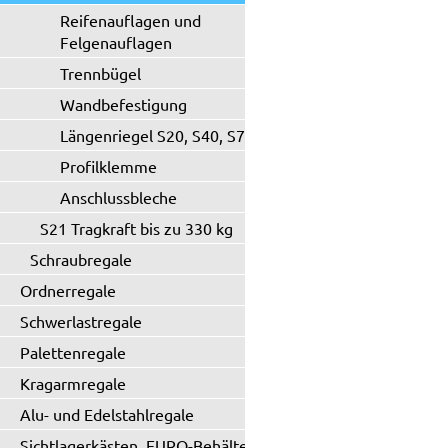
Reifenauflagen und
Felgenauflagen
Trennbügel
Wandbefestigung
Längenriegel S20, S40, S71
Profilklemme
Anschlussbleche
S21 Tragkraft bis zu 330 kg
Schraubregale
Ordnerregale
Schwerlastregale
Palettenregale
Kragarmregale
Alu- und Edelstahlregale
Sichtlagerkästen, EURO-Behälter