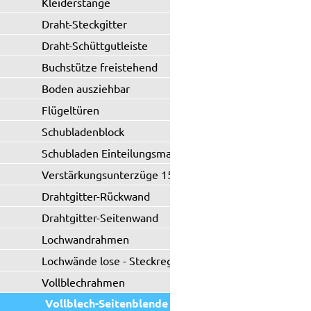
Kleiderstange
Draht-Steckgitter
Draht-Schüttgutleiste
Buchstütze freistehend
Boden ausziehbar
Flügeltüren
Schubladenblock
Schubladen Einteilungsmaterial
Verstärkungsunterzüge 150 kg
Drahtgitter-Rückwand
Drahtgitter-Seitenwand
Lochwandrahmen
Lochwände lose - Steckregal
Vollblechrahmen
Vollblech-Seitenblende