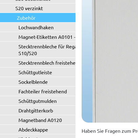
S20 verzinkt
Zubehör
Lochwandhaken
Magnet-Etiketten A0101 - A0102
Stecktrennbleche für Regaltyp
S10/S20
Stecktrennblech freistehend
Schüttgutleiste
Sockelblende
Fachteiler freistehend
Schüttgutmulden
Drahtgitterkorb
Magnetband A0120
Abdeckkappe
Haben Sie Fragen zum Pr